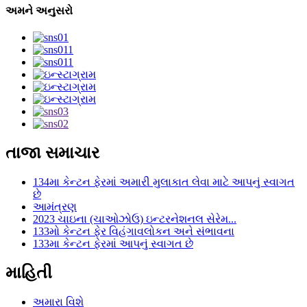
અમને અનુસરો
તાજા સમાચાર
134મા કેન્ટન ફેરમાં અમારી મુલાકાત લેવા માટે આપનું સ્વાગત
છે
આમંત્રણ
2023 ચાઇના (ચાઓઝોઉ) ઇન્ટરનેશનલ સેરેમ...
133મો કેન્ટન ફેર વિહંગાવલોકન અને સંભાવના
133મા કેન્ટન ફેરમાં આપનું સ્વાગત છે
માહિતી
અમારા વિશે