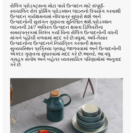
રોલિંગ પ્રોડક્ટ્સના મોટા પાયે ઉત્પાદન માટે સંપૂર્ણ-
સ્વચાલિત રોલ ફોર્મિંગ પ્રોડક્શન લાઇનનો ઉપયોગ કરવાથી
ઉત્પાદન કાર્યક્ષમતામાં નોંધપાત્ર સુધારો થશે અને
ઉત્પાદનોની સુસંગત ગુણવત્તા સુનિશ્ચિત થશે.પ્રોડક્શન
લાઇનની 24/7 અવિરત ઉત્પાદન ક્ષમતા ડિલિવરીના
સમયપત્રકમાં વિલંબ કર્યા વિના રોલિંગ ઉત્પાદનોની વધતી
માંગને પહોંચી વળવામાં મદદ કરે છે.વધુમાં, અર્ધ-તૈયાર
ઉત્પાદનોના ઉત્પાદનને નિયંત્રિત કરવાની ક્ષમતા
સુવ્યવસ્થિત પ્રક્રિયા પ્રવાહ જાળવવામાં અને ઉત્પાદનોની
એકંદર ગુણવત્તા સુધારવામાં મદદ કરે છે.આખરે, આ વધુ
ગ્રાહક સંતોષ અને બહેતર વ્યવસાયિક પરિણામોમાં અનુવાદ
કરે છે.