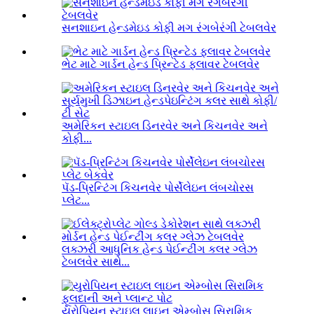
સનશાઇન હેન્ડમેઇડ કોફી મગ રંગબેરંગી ટેબલવેર
ભેટ માટે ગાર્ડન હેન્ડ પ્રિન્ટેડ ફ્લાવર ટેબલવેર
અમેરિકન સ્ટાઇલ ડિનરવેર અને કિચનવેર અને
કોફી...
પૅડ-પ્રિન્ટિંગ કિચનવેર પોર્સેલેઇન લંબચોરસ
પ્લેટ...
લક્ઝરી આધુનિક હેન્ડ પેઈન્ટીંગ કલર ગ્લેઝ
ટેબલવેર સાથે...
યુરોપિયન સ્ટાઇલ લાઇન એમ્બોસ સિરામિક