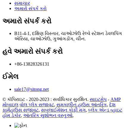
સમાચાર
અમારો સંપર્ક કરો
અમારો સંપર્ક કરો
B11-4-1, દક્ષિણ વિસ્તાર, ચાઓઝોઉ રેલ્વે સ્ટેશન ડેવલપિંગ
એરિયા, ચાઓઝોઉ, ગુઆંગડોંગ, ચીન.
હવે અમારો સંપર્ક કરો
+86-13828326131
ઈમેલ
sale17@sitong.net
© કૉપિરાઇટ - 2020-2023 : સર્વાધિકાર સુરક્ષિત.
સાઇટમેપ
-
AMP
મોબાઇલ
વોલ પ્લેક સજાવટ
,
સમકાલીન હાઉસ આંતરિક
,
દેશ
ફાર્મહાઉસ સજાવટ
,
સબલાઈમેશન કોફી મગ
,
બ્લેક એન્ડ વ્હાઇટ
હોમ ડેકોર
,
આંતરિક સુશોભન વસ્તુઓ
,