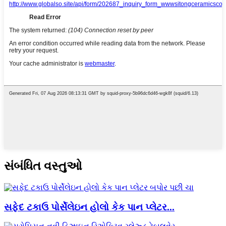
સંબંધિત વસ્તુઓ
સફેદ ટકાઉ પોર્સેલેઇન હોલો કેક પાન પ્લેટર...