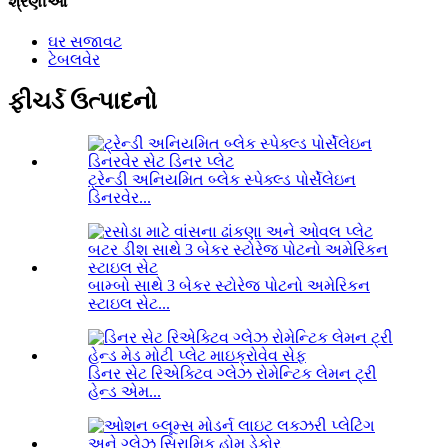
શ્રેણીઓ
ઘર સજાવટ
ટેબલવેર
ફીચર્ડ ઉત્પાદનો
ટ્રેન્ડી અનિયમિત બ્લેક સ્પેક્લ્ડ પોર્સેલેઇન
ડિનરવેર...
બામ્બો સાથે 3 બેકર સ્ટોરેજ પોટનો અમેરિકન
સ્ટાઇલ સેટ...
ડિનર સેટ રિએક્ટિવ ગ્લેઝ રોમેન્ટિક લેમન ટ્રી
હેન્ડ એમ...