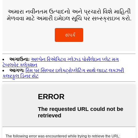
અમારા નવીનતમ ઉત્પાદનો અને પ્રચારો વિશે માહિતી
મેળવવા માટે અમારી ઇમેઇલ સૂચિ પર સબ્સ્ક્રાઇબ કરો.
સંપર્ક
અગાઉના:
અલ્પેન રિએક્ટિવ ગ્લેઝ્ડ પોર્સેલેઇન પ્લેટ મગ
ટેબલવેર કલેક્શન
આગળ:
રિમ પર સિલ્વર ઇલેક્ટ્રોપ્લેટિંગ સાથે લાઇટ લક્ઝરી
કલરફુલ ડિનર સેટ