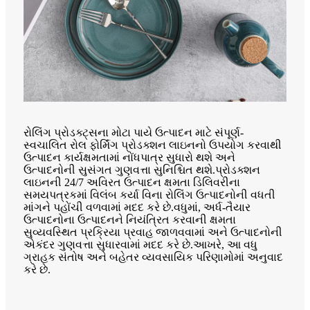
રોલિંગ પ્રોડક્ટ્સના મોટા પાયે ઉત્પાદન માટે સંપૂર્ણ-
સ્વચાલિત રોલ ફોર્મિંગ પ્રોડક્શન લાઇનનો ઉપયોગ કરવાથી
ઉત્પાદન કાર્યક્ષમતામાં નોંધપાત્ર સુધારો થશે અને
ઉત્પાદનોની સુસંગત ગુણવત્તા સુનિશ્ચિત થશે.પ્રોડક્શન
લાઇનની 24/7 અવિરત ઉત્પાદન ક્ષમતા ડિલિવરીના
સમયપત્રકમાં વિલંબ કર્યા વિના રોલિંગ ઉત્પાદનોની વધતી
માંગને પહોંચી વળવામાં મદદ કરે છે.વધુમાં, અર્ધ-તૈયાર
ઉત્પાદનોના ઉત્પાદનને નિયંત્રિત કરવાની ક્ષમતા
સુવ્યવસ્થિત પ્રક્રિયા પ્રવાહ જાળવવામાં અને ઉત્પાદનોની
એકંદર ગુણવત્તા સુધારવામાં મદદ કરે છે.આખરે, આ વધુ
ગ્રાહક સંતોષ અને બહેતર વ્યવસાયિક પરિણામોમાં અનુવાદ
કરે છે.