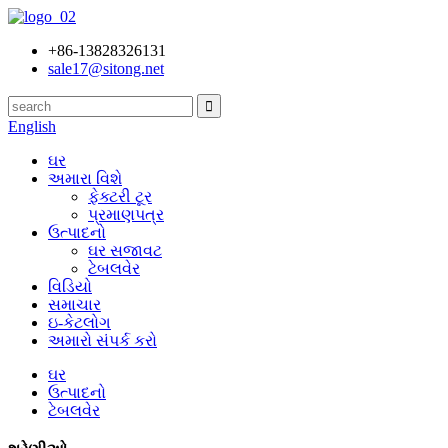
+86-13828326131
sale17@sitong.net
English
ઘર
અમારા વિશે
ફેક્ટરી ટૂર
પ્રમાણપત્ર
ઉત્પાદનો
ઘર સજાવટ
ટેબલવેર
વિડિયો
સમાચાર
ઇ-કેટલોગ
અમારો સંપર્ક કરો
ઘર
ઉત્પાદનો
ટેબલવેર