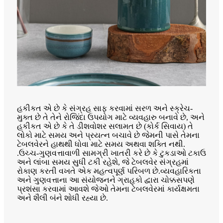
હકીકત એ છે કે સંગ્રહ સાફ કરવામાં સરળ અને સ્ક્રેચ-
મુક્ત છે તે તેને રોજિંદા ઉપયોગ માટે વ્યવહારુ બનાવે છે, અને
હકીકત એ છે કે તે ડીશવોશર સલામત છે (કોર્ક સિવાય) તે
લોકો માટે સમય અને પ્રયત્ન બચાવે છે જેમની પાસે તેમના
ટેબલવેરને હાથથી ધોવા માટે સમય અથવા શક્તિ નથી.
.ઉચ્ચ-ગુણવત્તાવાળી સામગ્રી ખાતરી કરે છે કે ટુકડાઓ ટકાઉ
અને લાંબા સમય સુધી ટકી રહેશે, જે ટેબલવેર સંગ્રહમાં
રોકાણ કરતી વખતે એક મહત્વપૂર્ણ પરિબળ છે.વ્યવહારિકતા
અને ગુણવત્તાના આ સંયોજનને ગ્રાહકો દ્વારા ચોક્કસપણે
પ્રશંસા કરવામાં આવશે જેઓ તેમના ટેબલવેરમાં કાર્યક્ષમતા
અને શૈલી બંને શોધી રહ્યા છે.