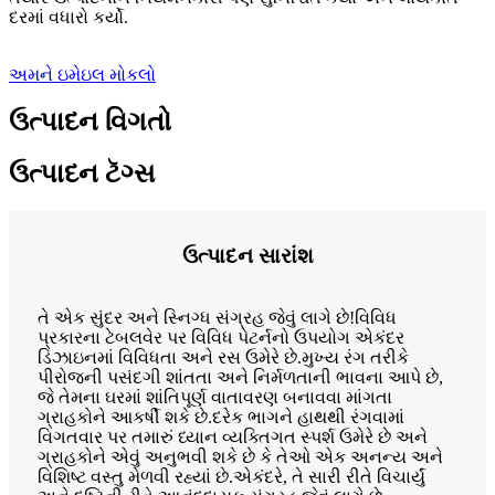
દરમાં વધારો કર્યો.
અમને ઇમેઇલ મોકલો
ઉત્પાદન વિગતો
ઉત્પાદન ટૅગ્સ
ઉત્પાદન સારાંશ
તે એક સુંદર અને સ્નિગ્ધ સંગ્રહ જેવું લાગે છે!વિવિધ
પ્રકારના ટેબલવેર પર વિવિધ પેટર્નનો ઉપયોગ એકંદર
ડિઝાઇનમાં વિવિધતા અને રસ ઉમેરે છે.મુખ્ય રંગ તરીકે
પીરોજની પસંદગી શાંતતા અને નિર્મળતાની ભાવના આપે છે,
જે તેમના ઘરમાં શાંતિપૂર્ણ વાતાવરણ બનાવવા માંગતા
ગ્રાહકોને આકર્ષી શકે છે.દરેક ભાગને હાથથી રંગવામાં
વિગતવાર પર તમારું ધ્યાન વ્યક્તિગત સ્પર્શ ઉમેરે છે અને
ગ્રાહકોને એવું અનુભવી શકે છે કે તેઓ એક અનન્ય અને
વિશિષ્ટ વસ્તુ મેળવી રહ્યાં છે.એકંદરે, તે સારી રીતે વિચાર્યું