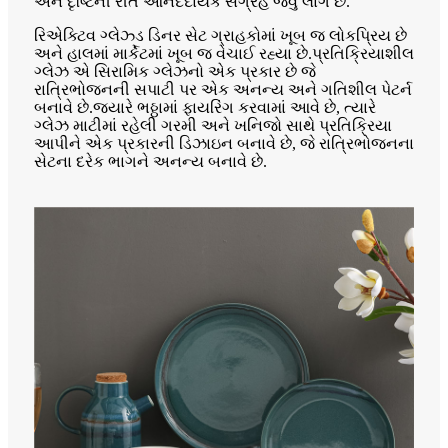
અને દૃષ્ટિની રીતે આનંદદાયક સંગ્રહ જેવું લાગે છે.
રિએક્ટિવ ગ્લેઝ્ડ ડિનર સેટ ગ્રાહકોમાં ખૂબ જ લોકપ્રિય છે
અને હાલમાં માર્કેટમાં ખૂબ જ વેચાઈ રહ્યા છે.પ્રતિક્રિયાશીલ
ગ્લેઝ એ સિરામિક ગ્લેઝનો એક પ્રકાર છે જે
રાત્રિભોજનની સપાટી પર એક અનન્ય અને ગતિશીલ પેટર્ન
બનાવે છે.જ્યારે ભઠ્ઠામાં ફાયરિંગ કરવામાં આવે છે, ત્યારે
ગ્લેઝ માટીમાં રહેલી ગરમી અને ખનિજો સાથે પ્રતિક્રિયા
આપીને એક પ્રકારની ડિઝાઇન બનાવે છે, જે રાત્રિભોજનના
સેટના દરેક ભાગને અનન્ય બનાવે છે.