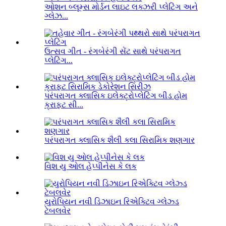
ઓશન બ્લૂમ્સ મોર્ડન લાઇટ લક્ઝરી પ્લેટિંગ અને
ગ્લેઝ...
ઉત્સવ ગીત - રંગબેરંગી સેંટ સાથે પરંપરાગત
પ્લેટિંગ...
પરંપરાગત ક્લાસિક ઇલેક્ટ્રોપ્લેટિંગ બીડ હોમ
ક્રાફ્ટ સી...
પરંપરાગત ક્લાસિક શૈલી કલા સિરામિક શણગાર
વિશ યુ ઓલ હેપ્પીનેસ કે લક
યુરોપિયન નવી ડિઝાઇન રિએક્ટિવ ગ્લેઝ્ડ
ટેબલવેર