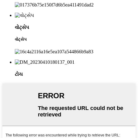
વોટ્સેપ
વોટ્સેપ
ટોચ