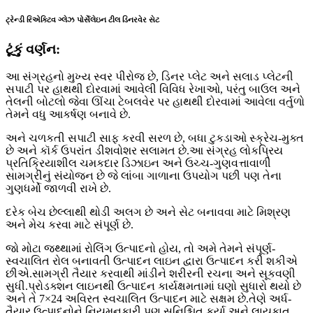
ટ્રેન્ડી રિએક્ટિવ ગ્લેઝ પોર્સેલેઇન ટીલ ડિનરવેર સેટ
ટૂંકું વર્ણન:
આ સંગ્રહનો મુખ્ય સ્વર પીરોજ છે, ડિનર પ્લેટ અને સલાડ પ્લેટની
સપાટી પર હાથથી દોરવામાં આવેલી વિવિધ રેખાઓ, પરંતુ બાઉલ અને
તેલની બોટલો જેવા ઊંચા ટેબલવેર પર હાથથી દોરવામાં આવેલા વર્તુળો
તેમને વધુ આકર્ષણ બનાવે છે.
અને ચળકતી સપાટી સાફ કરવી સરળ છે, બધા ટુકડાઓ સ્ક્રેચ-મુક્ત
છે અને કૉર્ક ઉપરાંત ડીશવોશર સલામત છે.આ સંગ્રહ લોકપ્રિય
પ્રતિક્રિયાશીલ ચમકદાર ડિઝાઇન અને ઉચ્ચ-ગુણવત્તાવાળી
સામગ્રીનું સંયોજન છે જે લાંબા ગાળાના ઉપયોગ પછી પણ તેના
ગુણધર્મો જાળવી રાખે છે.
દરેક બેચ છેલ્લાથી થોડી અલગ છે અને સેટ બનાવવા માટે મિશ્રણ
અને મેચ કરવા માટે સંપૂર્ણ છે.
જો મોટા જથ્થામાં રોલિંગ ઉત્પાદનો હોય, તો અમે તેમને સંપૂર્ણ-
સ્વચાલિત રોલ બનાવતી ઉત્પાદન લાઇન દ્વારા ઉત્પાદન કરી શકીએ
છીએ.સામગ્રી તૈયાર કરવાથી માંડીને શરીરની રચના અને સૂકવણી
સુધી.પ્રોડક્શન લાઇનથી ઉત્પાદન કાર્યક્ષમતામાં ઘણો સુધારો થયો છે
અને તે 7×24 અવિરત સ્વચાલિત ઉત્પાદન માટે સક્ષમ છે.તેણે અર્ધ-
તૈયાર ઉત્પાદનોને નિયમનકારી પણ સુનિશ્ચિત કર્યા અને લાયકાત