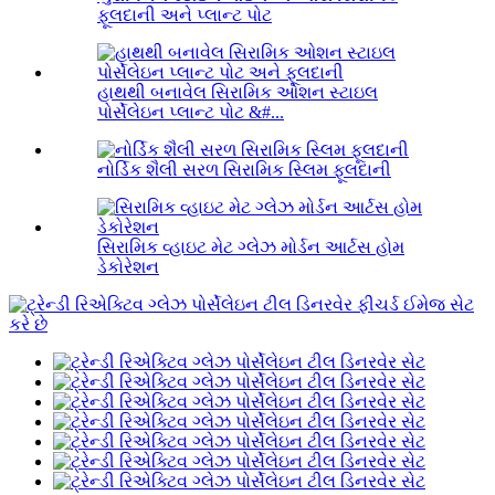
ફૂલદાની અને પ્લાન્ટ પોટ
હાથથી બનાવેલ સિરામિક ઓશન સ્ટાઇલ
પોર્સેલેઇન પ્લાન્ટ પોટ &#...
નોર્ડિક શૈલી સરળ સિરામિક સ્લિમ ફૂલદાની
સિરામિક વ્હાઇટ મેટ ગ્લેઝ મોર્ડન આર્ટસ હોમ
ડેકોરેશન