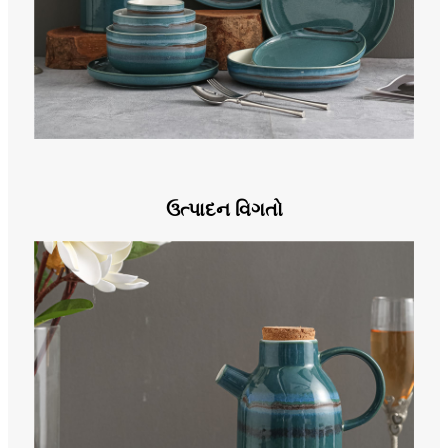
ઉત્પાદન વિગતો