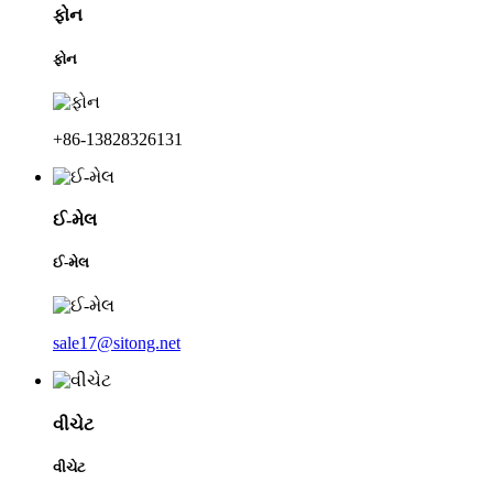
ફોન
ફોન
+86-13828326131
ઈ-મેલ
ઈ-મેલ
sale17@sitong.net
વીચેટ
વીચેટ