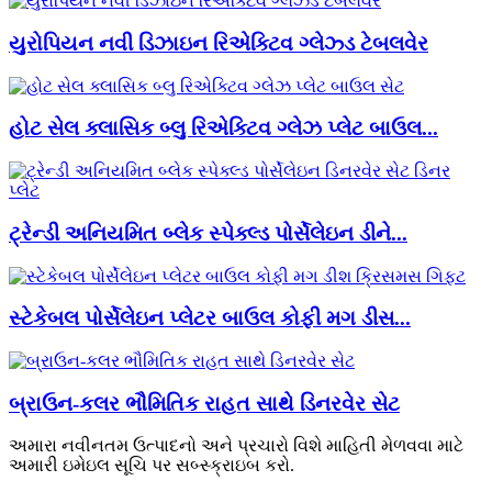
યુરોપિયન નવી ડિઝાઇન રિએક્ટિવ ગ્લેઝ્ડ ટેબલવેર
હોટ સેલ ક્લાસિક બ્લુ રિએક્ટિવ ગ્લેઝ પ્લેટ બાઉલ...
ટ્રેન્ડી અનિયમિત બ્લેક સ્પેક્લ્ડ પોર્સેલેઇન ડીને...
સ્ટેકેબલ પોર્સેલેઇન પ્લેટર બાઉલ કોફી મગ ડીસ...
બ્રાઉન-કલર ભૌમિતિક રાહત સાથે ડિનરવેર સેટ
અમારા નવીનતમ ઉત્પાદનો અને પ્રચારો વિશે માહિતી મેળવવા માટે
અમારી ઇમેઇલ સૂચિ પર સબ્સ્ક્રાઇબ કરો.